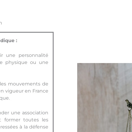
n
dique :
oir une personnalité
nne physique ou une
ns les mouvements de
e en vigueur en France
ique.
nder une association
et former toutes les
éressées à la défense