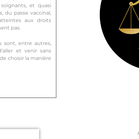
 soignants, et quasi
s, du passe vaccinal,
tteintes aux droits
nt pas.
 sont, entre autres,
d’aller et venir sans
 de choisir la manière