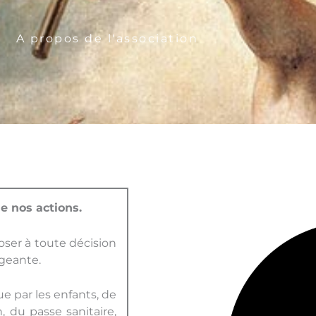
r
A propos de l'association
de nos actions.
poser à toute décision
igeante.
ue par les enfants, de
, du passe sanitaire,