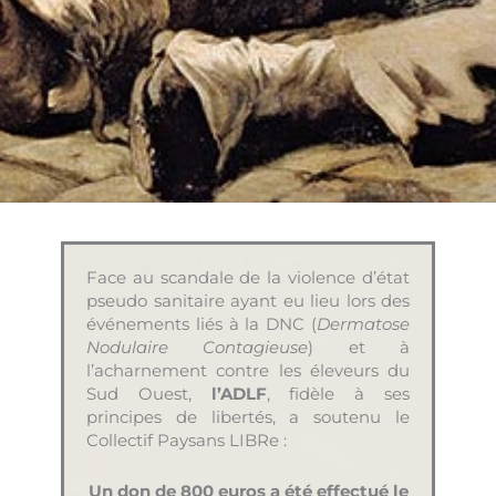
Face au scandale de la violence d’état
pseudo sanitaire ayant eu lieu lors des
événements liés à la DNC (
Dermatose
Nodulaire Contagieuse
) et à
l’acharnement contre les éleveurs du
Sud Ouest,
l’ADLF
, fidèle à ses
principes de libertés, a soutenu le
Collectif Paysans LIBRe :
Un don de
800 euros
a été effectué le