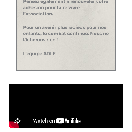
Pensez également à renouveler votre
adhésion pour faire vivre
l’association.
Pour un avenir plus radieux pour nos
enfants, le combat continue. Nous ne
lâcherons rien !
L’équipe ADLF