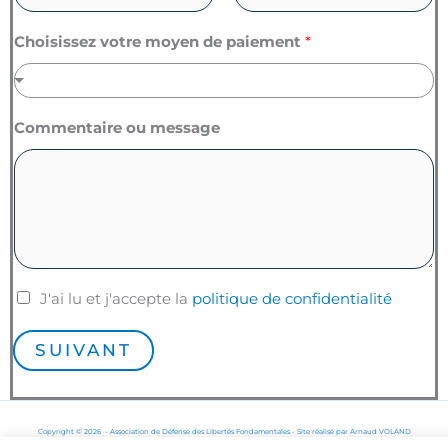
n
s
&
e
P
N
e
V
Choisissez votre moyen de paiement
*
r
o
P
i
é
m
o
l
n
s
l
o
t
e
m
Commentaire ou message
a
*
l
e
(
s
u
i
t
J'ai lu et j'accepte la
politique de confidentialité
e
)
SUIVANT
Copyright © 2026 - Association de Défense des Libertés Fondamentales - Site réalisé par
Arnaud VOLAND