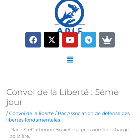
Aller
au
contenu
F
X
Y
T
C
a
-
o
e
r
c
t
u
l
o
Menu
e
w
t
e
w
b
i
u
g
n
o
t
b
r
o
t
e
a
k
e
m
Convoi de la Liberté : 5ème
r
jour
/
Convoi de la liberté
/ Par
Association de défense des
libertés fondamentales
Place SteCatherine Bruxelles après une 1ère charge
policière.