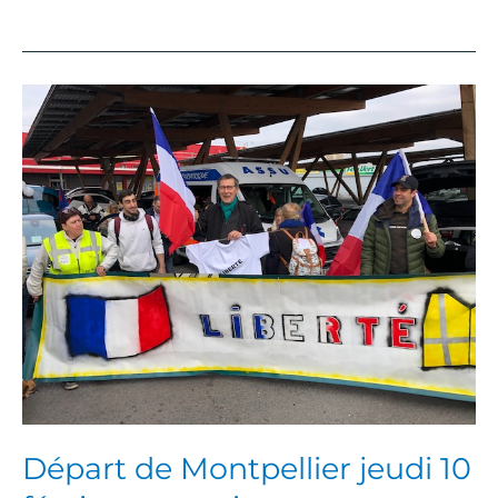
Départ
de
Montpellier
jeudi
10
février
au
matin
Départ de Montpellier jeudi 10