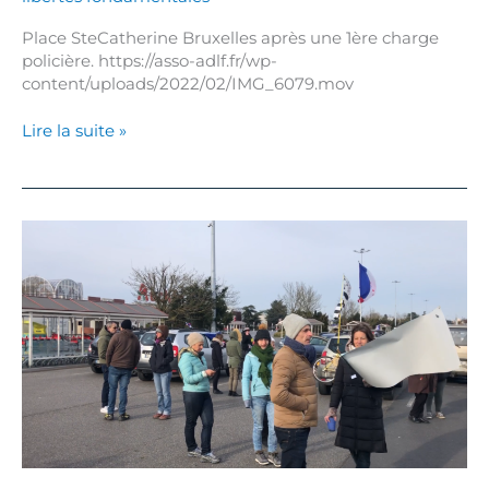
Place SteCatherine Bruxelles après une 1ère charge
policière. https://asso-adlf.fr/wp-
content/uploads/2022/02/IMG_6079.mov
Lire la suite »
Convoi
de
la
Liberté
:
4ème
jour